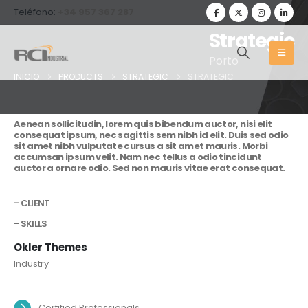
Teléfono:
+34 957 367 287
Strategic
Porto
INICIO
PRODUCTS
STRATEGIC
STRATEGIC
Aenean sollicitudin, lorem quis bibendum auctor, nisi elit
consequat ipsum, nec sagittis sem nibh id elit. Duis sed odio
sit amet nibh vulputate cursus a sit amet mauris. Morbi
accumsan ipsum velit. Nam nec tellus a odio tincidunt
auctor a ornare odio. Sed non mauris vitae erat consequat.
- CLIENT
- SKILLS
Okler Themes
Industry
Certified Professionals